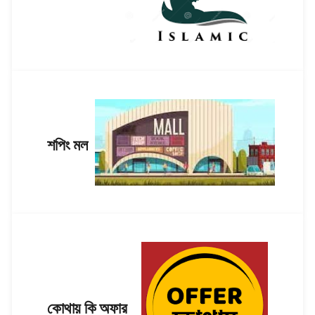
শপিং মল
কোথায় কি অফার