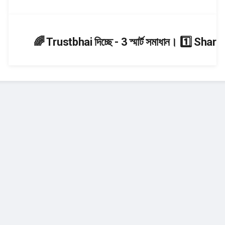
🌈 Trustbhai দিচ্ছে - 3 স্মার্ট সমাধান। 1️⃣ Sh